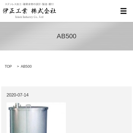
メ
AB500
TOP
AB500
2020-07-14