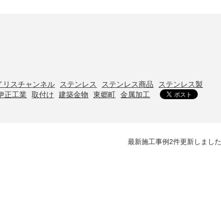
イリスチャンネル
ステンレス
ステンレス商品
ステンレス製
伊正工業
取付け
建築金物
東郷町
金属加工
最新施工事例2件更新しまし