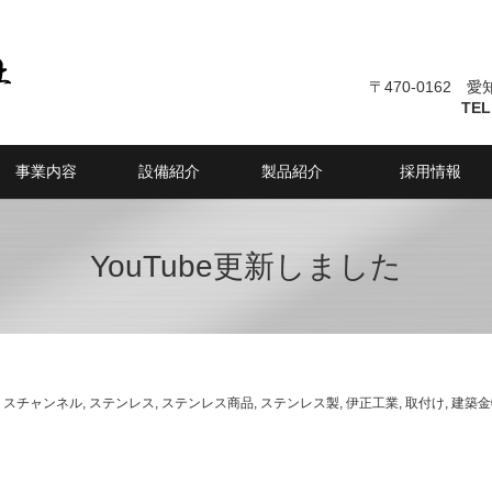
〒470-0162 
TEL
事業内容
設備紹介
製品紹介
採用情報
YouTube更新しました
リスチャンネル
,
ステンレス
,
ステンレス商品
,
ステンレス製
,
伊正工業
,
取付け
,
建築金