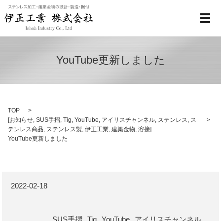
メ
YouTube更新しました
TOP
[
お知らせ
,
SUS手摺
,
Tig
,
YouTube
,
アイリスチャンネル
,
ステンレス
,
ス
テンレス商品
,
ステンレス製
,
伊正工業
,
建築金物
,
溶接
]
YouTube更新しました
2022-02-18
SUS手摺
Tig
YouTube
アイリスチャンネル