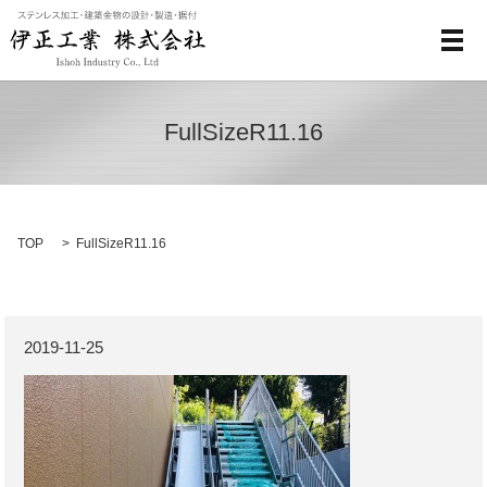
メ
FullSizeR11.16
TOP
FullSizeR11.16
2019-11-25