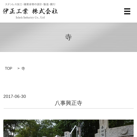
メ
寺
TOP
寺
2017-06-30
八事興正寺