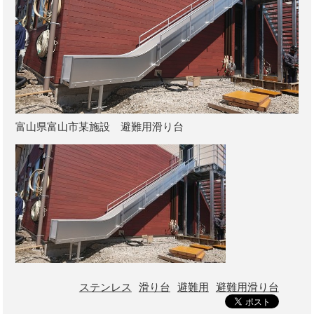
富山県富山市某施設 避難用滑り台
ステンレス
滑り台
避難用
避難用滑り台