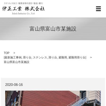
メ
富山県富山市某施設
TOP
[
最新施工事例
,
滑り台
,
ステンレス
,
滑り台
,
避難用
,
避難用滑り台
]
富山県富山市某施設
2020-06-16