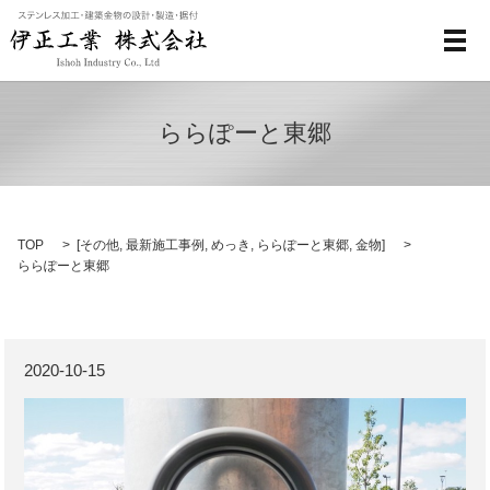
メ
ららぽーと東郷
TOP
[
その他
,
最新施工事例
,
めっき
,
ららぽーと東郷
,
金物
]
ららぽーと東郷
2020-10-15