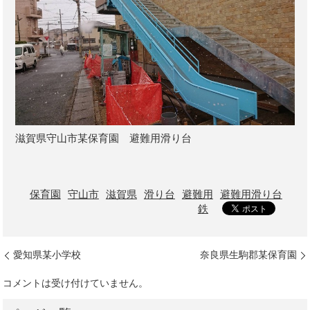
滋賀県守山市某保育園 避難用滑り台
保育園
守山市
滋賀県
滑り台
避難用
避難用滑り台
鉄
愛知県某小学校
奈良県生駒郡某保育園
コメントは受け付けていません。