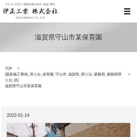
メ
滋賀県守山市某保育園
TOP
[
最新施工事例
,
滑り台
,
保育園
,
守山市
,
滋賀県
,
滑り台
,
避難用
,
避難用滑
り台
,
鉄
]
滋賀県守山市某保育園
2022-01-14