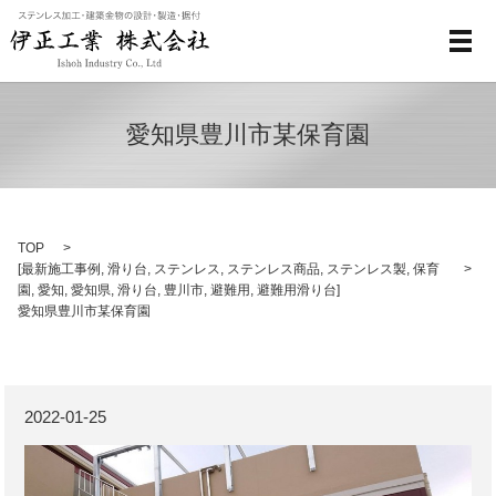
メ
愛知県豊川市某保育園
TOP
[
最新施工事例
,
滑り台
,
ステンレス
,
ステンレス商品
,
ステンレス製
,
保育
園
,
愛知
,
愛知県
,
滑り台
,
豊川市
,
避難用
,
避難用滑り台
]
愛知県豊川市某保育園
2022-01-25