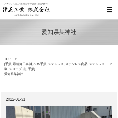
メ
愛知県某神社
TOP
[
手摺
,
最新施工事例
,
SUS手摺
,
ステンレス
,
ステンレス商品
,
ステンレス
製
,
スロープ
,
庇
,
手摺
]
愛知県某神社
2022-01-31