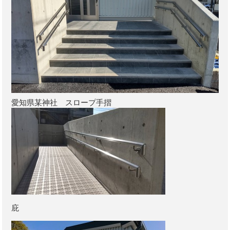
愛知県某神社 スロープ手摺
庇