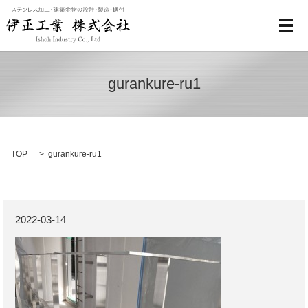
メ
gurankure-ru1
TOP
gurankure-ru1
2022-03-14