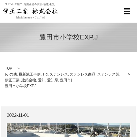
メ
豊田市小学校EXP.J
TOP
[
その他
,
最新施工事例
,
Tig
,
ステンレス
,
ステンレス商品
,
ステンレス製
,
伊正工業
,
建築金物
,
愛知
,
愛知県
,
豊田市
]
豊田市小学校EXP.J
2022-11-01