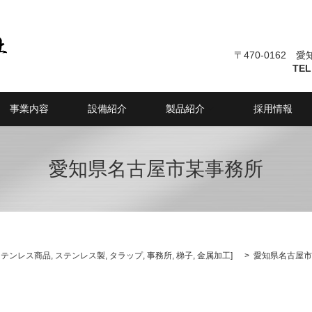
〒470-0162 
TEL
事業内容
設備紹介
製品紹介
採用情報
愛知県名古屋市某事務所
ステンレス商品
,
ステンレス製
,
タラップ
,
事務所
,
梯子
,
金属加工
]
愛知県名古屋市