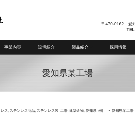
〒470-0162 
TEL
事業内容
設備紹介
製品紹介
採用情報
愛知県某工場
ンレス
,
ステンレス商品
,
ステンレス製
,
工場
,
建築金物
,
愛知県
,
柵
]
愛知県某工場