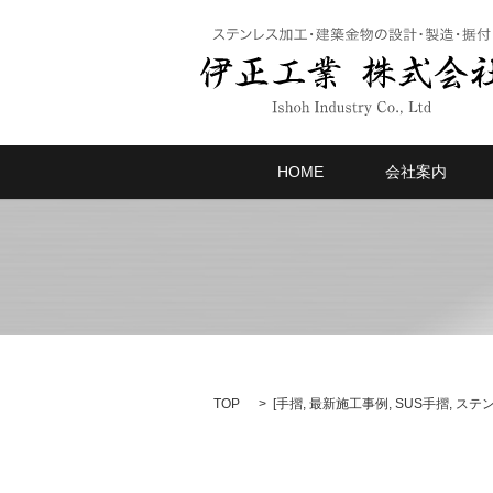
HOME
会社案内
TOP
[
手摺
,
最新施工事例
,
SUS手摺
,
ステ