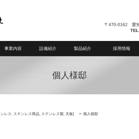
〒470-0162 
TEL
事業内容
設備紹介
製品紹介
採用情報
個人様邸
テンレス
,
ステンレス商品
,
ステンレス製
,
天板
]
個人様邸