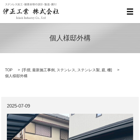
メ
個人様邸外構
TOP
[
手摺
,
最新施工事例
,
ステンレス
,
ステンレス製
,
庭
,
柵
]
個人様邸外構
2025-07-09