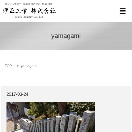
メ
yamagami
TOP
yamagami
2017-03-24