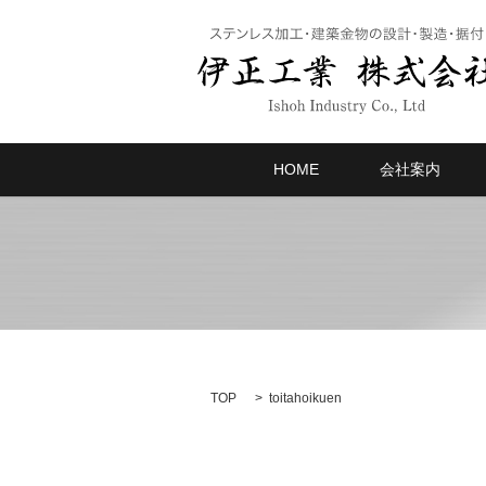
HOME
会社案内
TOP
toitahoikuen