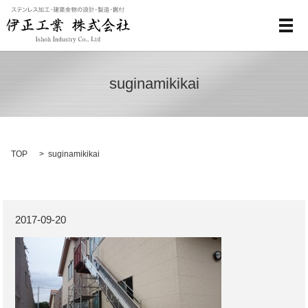
メ
suginamikikai
TOP
suginamikikai
2017-09-20