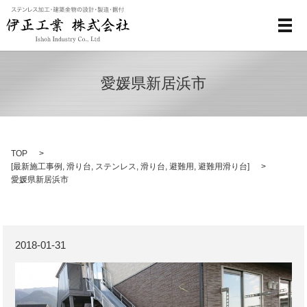
メ
愛媛県新居浜市
TOP
[
最新施工事例
,
滑り台
,
ステンレス
,
滑り台
,
避難用
,
避難用滑り台
]
愛媛県新居浜市
2018-01-31