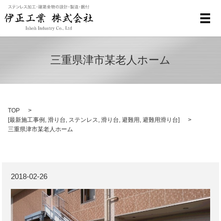
メ
三重県津市某老人ホーム
TOP
[
最新施工事例
,
滑り台
,
ステンレス
,
滑り台
,
避難用
,
避難用滑り台
]
三重県津市某老人ホーム
2018-02-26