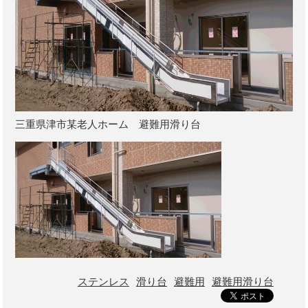
三重県津市某老人ホーム 避難用滑り台
ステンレス
滑り台
避難用
避難用滑り台