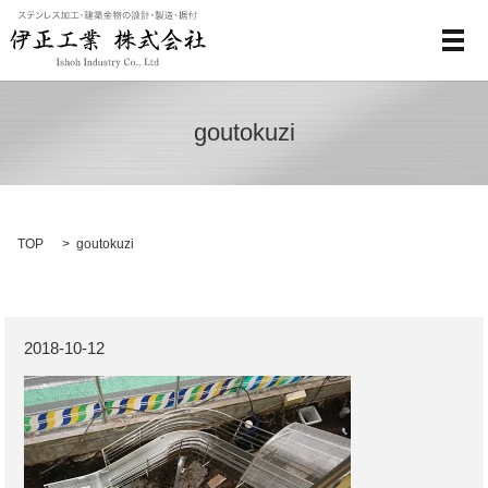
メ
goutokuzi
TOP
goutokuzi
2018-10-12