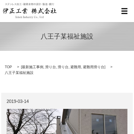
メ
八王子某福祉施設
TOP
[
最新施工事例
,
滑り台
,
滑り台
,
避難用
,
避難用滑り台
]
八王子某福祉施設
2019-03-14