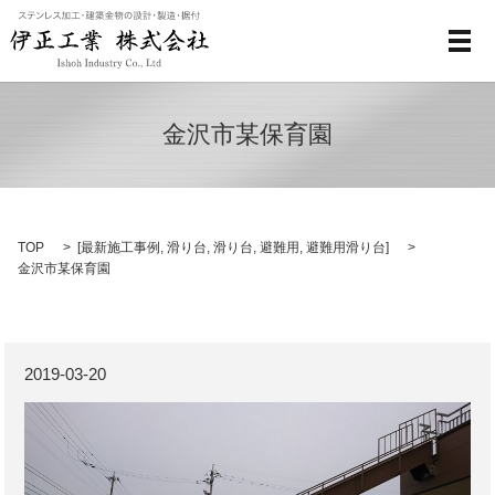
メ
金沢市某保育園
TOP
[
最新施工事例
,
滑り台
,
滑り台
,
避難用
,
避難用滑り台
]
金沢市某保育園
2019-03-20