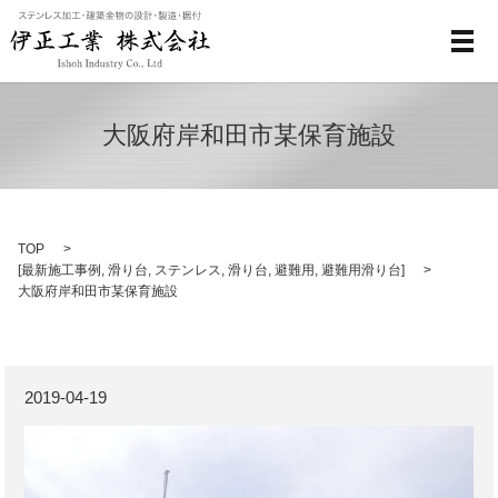
メ
大阪府岸和田市某保育施設
TOP
[
最新施工事例
,
滑り台
,
ステンレス
,
滑り台
,
避難用
,
避難用滑り台
]
大阪府岸和田市某保育施設
2019-04-19