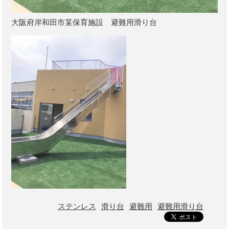
大阪府岸和田市某保育施設 避難用滑り台
ステンレス
滑り台
避難用
避難用滑り台