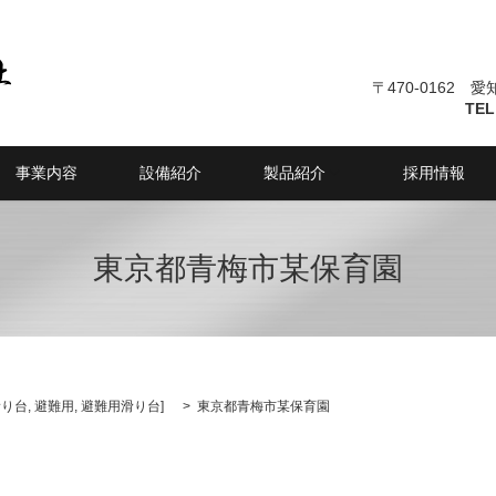
〒470-0162 
TEL
事業内容
設備紹介
製品紹介
採用情報
東京都青梅市某保育園
滑り台
,
避難用
,
避難用滑り台
]
東京都青梅市某保育園