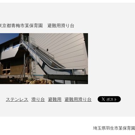
東京都青梅市某保育園 避難用滑り台
ステンレス
滑り台
避難用
避難用滑り台
埼玉県羽生市某保育