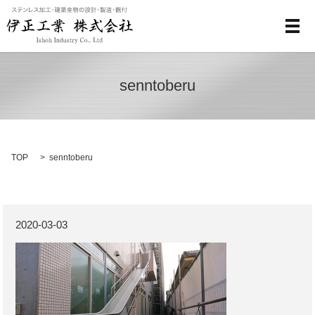
メ
senntoberu
TOP
senntoberu
2020-03-03