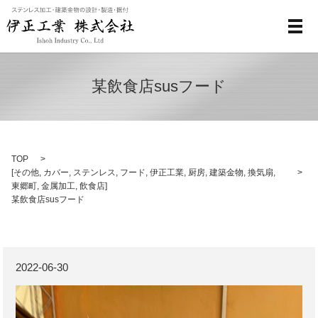
メ
某飲食店susフード
TOP
[
その他
,
カバー
,
ステンレス
,
フード
,
伊正工業
,
厨房
,
建築金物
,
換気扇
,
東郷町
,
金属加工
,
飲食店
]
某飲食店susフード
2022-06-30