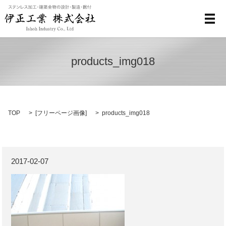
メ
products_img018
TOP
[
フリーページ画像
]
products_img018
2017-02-07