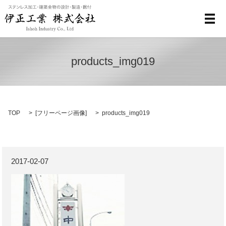
メ
products_img019
TOP
[
フリーページ画像
]
products_img019
2017-02-07