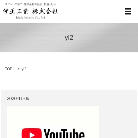
メ
yl2
TOP
yl2
2020-11-09